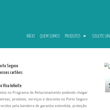
INÍCIO
QUEM SOMOS
PRODUTOS
SOLICITE U
orto Seguro
ossos cartões:
 Visa Infinite
pontos no Programa de Relacionamento podendo chegar
 aéreas, produtos, serviços e desconto no Porto Seguro
recidos pela bandeira de garantia estendida, proteção